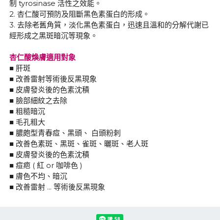
制 tyrosinase 活性之效能。
2. 杏仁酸可預防及阻斷黑色素蛋白的形成。
3. 去除老舊角質，淡化黑色素蛋白，迅速且溫和的分解代謝已
經形成之黑斑暗沉等現象。
杏仁酸煥膚適用對象
■ 肝斑
■ 改善雷射等術後反黑現象
■ 皮膚發炎後的色素沈積
■ 臉部細紋之去除
■ 粗糙暗沉
■ 毛孔粗大
■ 膿皰型青春痘、黑頭、 白頭粉刺
■ 改善色素斑、黑斑、雀斑、曬斑、老人斑
■ 皮膚發炎後的色素沈積
■ 痘疤 ( 紅 or 咖啡色 )
■ 膚色不均、暗沉
■ 改善雷射 ... 等術後反黑現象