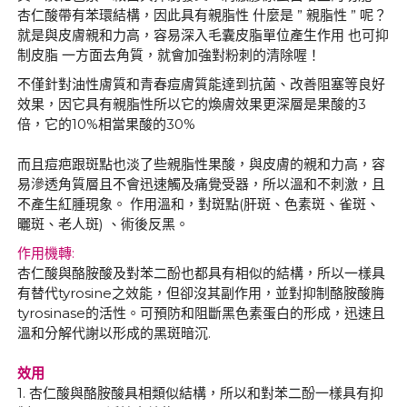
杏仁酸帶有苯環結構，因此具有親脂性 什麼是 ” 親脂性 ” 呢？
就是與皮膚親和力高，容易深入毛囊皮脂單位產生作用 也可抑
制皮脂 一方面去角質，就會加強對粉刺的清除喔！
不僅針對油性膚質和青春痘膚質能達到抗菌、改善阻塞等良好
效果，因它具有親脂性所以它的煥膚效果更深層是果酸的3
倍，它的10%相當果酸的30%
而且痘疤跟斑點也淡了些親脂性果酸，與皮膚的親和力高，容
易滲透角質層且不會迅速觸及痛覺受器，所以溫和不刺激，且
不產生紅腫現象。 作用溫和，對斑點(肝斑、色素斑、雀斑、
曬斑、老人斑) 、術後反黑。
作用機轉:
杏仁酸與酪胺酸及對苯二酚也都具有相似的結構，所以一樣具
有替代tyrosine之效能，但卻沒其副作用，並對抑制酪胺酸脢
tyrosinase的活性。可預防和阻斷黑色素蛋白的形成，迅速且
溫和分解代謝以形成的黑斑暗沉.
效用
1. 杏仁酸與酪胺酸具相類似結構，所以和對苯二酚一樣具有抑