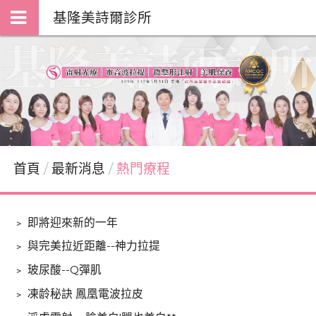
基隆美詩爾診所
首頁
最新消息
熱門療程
﹥
即將迎來新的一年
﹥
與完美拉近距離--神力拉提
﹥
玻尿酸--Q彈肌
﹥
凍龄秘訣 鳳凰電波拉皮