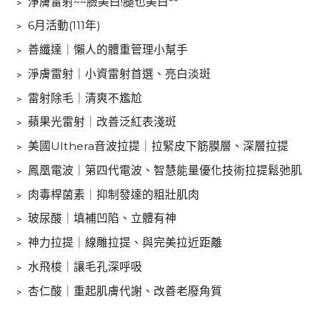
﹥
淨膚雷射~~臉美白!腿也美白**
﹥
6月活動(111年)
﹥
善纖達｜懶人的體重管理小幫手
﹥
淨膚雷射｜小資雷射首選、亮白淡斑
﹥
雷射除毛｜清爽不尷尬
﹥
蘋果光雷射｜改善泛紅表淺斑
﹥
美國Ulthera音波拉提｜拉緊皮下筋膜層、深層拉提
﹥
鳳凰電波｜第四代電波、智慧能量優化技術拉提鬆弛肌
﹥
肉毒桿菌素｜抑制發達的粗壯肌肉
﹥
玻尿酸｜填補凹陷、立體有神
﹥
神力拉提｜線雕拉提、與完美拉近距離
﹥
水飛梭｜讓毛孔深呼吸
﹥
杏仁酸｜重起肌膚代謝、改善老廢角質