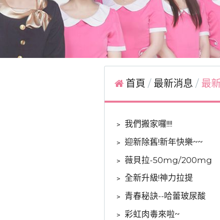
首頁
最新消息
最新
﹥
我們搬家囉!!!!
﹥
迎新除舊!新年快樂~~
﹥
薇貝拉-50mg/200mg
﹥
全新升級!神力拉提
﹥
青春秘訣--哈蕾玻尿酸
﹥
彩虹肉毒來啦~