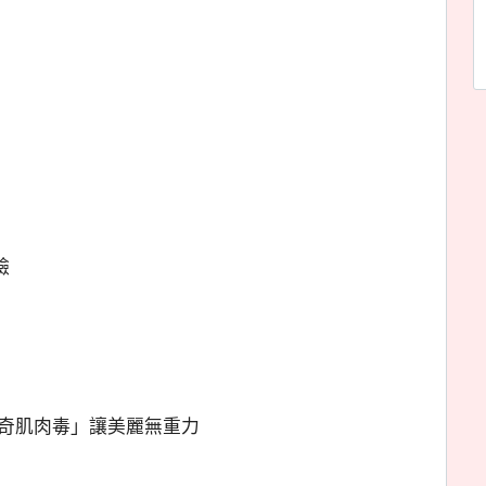
臉
「奇肌肉毒」讓美麗無重力