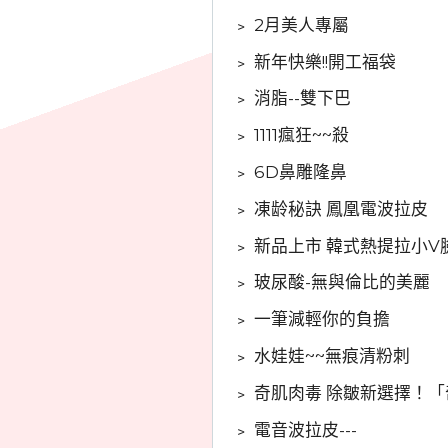
﹥
2月美人專屬
﹥
新年快樂!!開工福袋
﹥
消脂--雙下巴
﹥
1111瘋狂~~殺
﹥
6D鼻雕隆鼻
﹥
凍龄秘訣 鳳凰電波拉皮
﹥
新品上市 韓式熱提拉小V
﹥
玻尿酸-無與倫比的美麗
﹥
一筆減輕你的負擔
﹥
水娃娃~~無痕清粉刺
﹥
奇肌肉毒 除皺新選擇！
﹥
電音波拉皮---