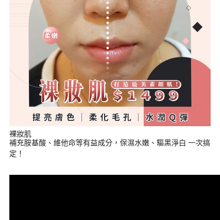
裸妝肌
補充胺基酸、維他命等有益成分，保濕水嫩、驅黑淨白 一次搞
定！