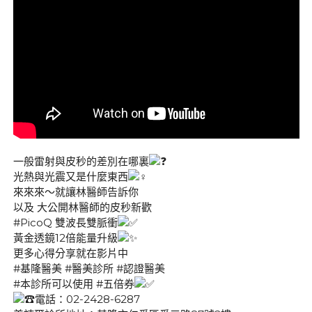
一般雷射與皮秒的差別在哪裏
光熱與光震又是什麼東西
來來來～就讓林醫師告訴你
以及 大公開林醫師的皮秒新歡
#PicoQ
雙波長雙脈衝
黃金透鏡12倍能量升級
更多心得分享就在影片中
#基隆醫美
#醫美診所
#認證醫美
#本診所可以使用
#五倍券
電話：02-2428-6287