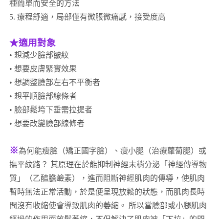
種簡單而安全的方法
5. 療程舒適，局部僅有微脹微痛感，接受度高
★適用對象
• 想減少臉部皺紋
• 想要皮膚緊實效果
• 想調整臉部左右不平衡者
• 想平順臉部線條者
• 臉部鬆垮下垂需拉提者
• 想要改變臉部線條者
※
為何能瘦臉（矯正國字臉）、瘦小腿（治療蘿蔔腿）或
撫平紋路？ 其原理在於能抑制神經末稍分泌「神經傳導物
質」（乙醯膽鹼素），進而阻斷神經肌肉的傳導，使肌肉
暫時無法正常活動，於是便呈現放鬆的狀態，而肌肉長時
間沒有收縮使會導致肌肉的萎縮。 所以當臉部或小腿肌肉