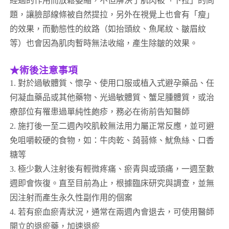
經過的作用而放鬆萎縮，不但解決了肌肉被「下拉」的問
題，讓臉部線條被自然提拉，另外在視覺上也會有「瘦」
的效果，而動態性的紋路（如抬頭紋、魚尾紋、皺眉紋
等）也會因為肌肉暫時無法收縮，產生除皺的效果。
★術後注意事項
1. 對於過敏體質、懷孕、使用口服或植入式避孕藥品、任
何凝血藥品或其他藥物、光過敏體質、蟹足腫體質，或治
療部位有罹患過單純性皰疹，務必在術前告知醫師
2. 施打後一至二週內咬肌較無法用力屬正常反應，並可避
免咀嚼較硬的食物，如：牛肉乾、蒟蒻條、魷魚絲、口香
糖等
3. 極少數人注射後有輕微疼痛、瘀青與或頭痛，一週至數
週即會恢復。直至目前為止，根據臨床研究與調查，並無
因注射而產生永久性副作用的個案
4. 若有瘀血瘀青狀況，通常在兩週內會退去，可使用醫師
開立的退瘀藥，加速退瘀