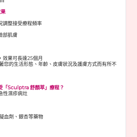
蛋白
效果
況調整接受療程頻率
臉部肌膚
，效果可長達25個月
隨著您的生活形態、年齡、皮膚狀況及護膚方式而有所不
Sculptra 舒顏萃」療程？
或急性濕疹病灶
抗凝血劑、銀杏等藥物