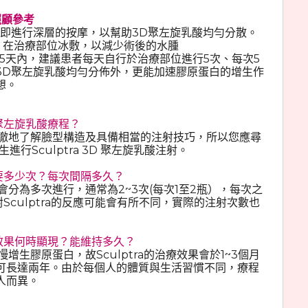
後照顧參考
請立即進行深層的按摩，以幫助3D聚左旋乳酸均勻分散。
袋，在治療部位冰敷，以減少術後的水腫
。術後5天內，建議患者每天自行於治療部位進行5次、每次5
3D聚左旋乳酸均勻分佈外，更能加速膠原蛋白的增生作
理想。
D聚左旋乳酸療程？
透徹地了解臉型構造及具備相當的注射技巧，所以您應尋
生進行Sculptra 3D 聚左旋乳酸注射。
需要多少次？每次間隔多久？
會分為多次進行，通常為2~3次(每次1至2瓶），每次之
Sculptra的反應可能會有所不同，實際的注射次數也
的效果何時顯現？能維持多久？
慢增生膠原蛋白，故Sculptra的治療效果會於1~3個月
可長達兩年。由於每個人的體質與生活習慣不同，療程
人而異。