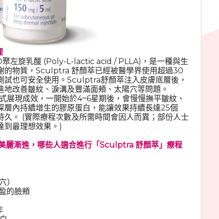
理
旋乳酸 (Poly-L-lactic acid / PLLA)，是一種與生
物質，Sculptra 舒顏萃已經被醫學界使用超過30
試也可安全使用。Sculptra舒顏萃注入皮膚底層後，
進地改善皺紋、淚溝及豐滿面頰、太陽穴等問題。
的方式展現成效，一開始於4~6星期後，會慢慢撫平皺紋、
深層內持續增生的膠原蛋白，能讓效果持續長達25個
持久。 (實際療程次數及所需時間會因人而異；部份人士
達到最理想效果。)
膚、美麗漸進，哪些人適合進行「Sculptra 舒顏萃」療程
陽穴）
豐盈的臉頰
年