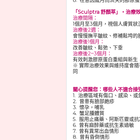
8. 在意因歲月而流失的膠原
「Sculptra 舒顏萃」‧治療
治療間隔：
1個月至3個月，視個人膚質狀
治療後2週：
會慢慢撫平皺紋、修補鬆垮的
治療後1個月：
改善皺紋、鬆弛、下垂
治療後2~3個月：
有效刺激膠原蛋白重組與新生
※ 實際治療效果與維持度會
同
關心提醒您：哪些人不適合接受「
1. 治療區域有傷口、感染、
2. 曾患有臉部皰疹
3. 懷孕，哺乳
4. 蟹足腫體質
5. 服用止痛藥、阿斯匹靈或
6. 曾有麻醉藥或抗生素過敏
7. 曾有異常出血情形
8. 曾有昏倒情形