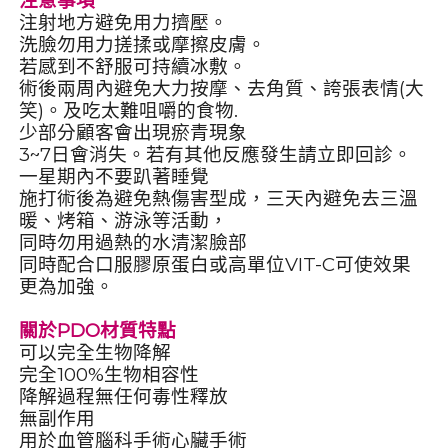
注意事項
注射地方避免用力擠壓。
洗臉勿用力搓揉或摩擦皮膚。
若感到不舒服可持續冰敷。
術後兩周內避免大力按摩、去角質、誇張表情(大
笑)。及吃太難咀嚼的食物.
少部分顧客會出現瘀青現象
3~7日會消失。若有其他反應發生請立即回診。
一星期內不要趴著睡覺
施打術後為避免熱傷害型成，三天內避免去三溫
暖、烤箱、游泳等活動，
同時勿用過熱的水清潔臉部
同時配合口服膠原蛋白或高單位VIT-C可使效果
更為加強。
關於PDO材質特點
可以完全生物降解
完全100%生物相容性
降解過程無任何毒性釋放
無副作用
用於血管腦科手術心臟手術