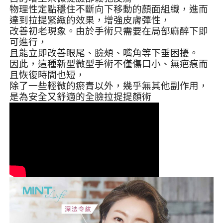
物理性定點穩住不斷向下移動的顏面組織，進而
達到拉提緊緻的效果，增強皮膚彈性，
改善初老現象。由於手術只需要在局部麻醉下即
可進行，
且能立即改善眼尾、臉頰、嘴角等下垂困擾。
因此，這種新型微型手術不僅傷口小、無疤痕而
且恢復時間也短，
除了一些輕微的瘀青以外，幾乎無其他副作用，
是為安全又舒適的全臉拉提提顏術