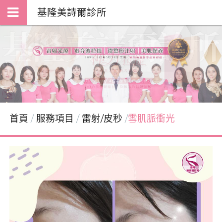
基隆美詩爾診所
首頁
服務項目
雷射/皮秒
雪肌脈衝光