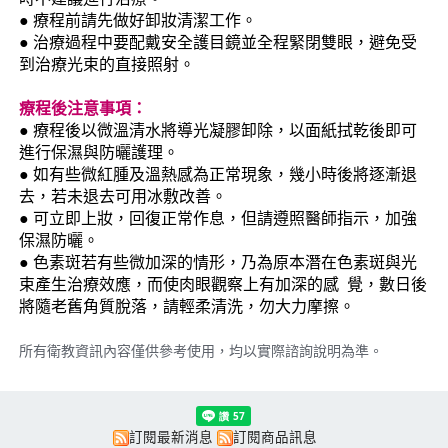
● 療程前請先做好卸妝清潔工作。
● 治療過程中要配戴安全護目鏡並全程緊閉雙眼，避免受
到治療光束的直接照射。
療程後注意事項：
● 療程後以微溫清水將導光凝膠卸除，以面紙拭乾後即可
進行保濕與防曬護理。
● 如有些微紅腫及溫熱感為正常現象，幾小時後將逐漸退
去，若未退去可用冰敷改善。
● 可立即上妝，回復正常作息，但請遵照醫師指示，加強
保濕防曬。
● 色素斑若有些微加深的情形，乃為原本潛在色素斑與光
束產生治療效應，而使肉眼觀察上有加深的感 覺，數日後
將隨老舊角質脫落，請輕柔清洗，勿大力摩擦。
所有衛教資訊內容僅供參考使用，均以實際諮詢說明為準。
訂閱最新消息
訂閱商品訊息