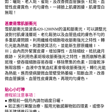
如：曬斑、老人斑、雀斑，及改善微血管擴張、紅斑、血
管性皮膚異色，均勻膚色，一掃臉上肌膚困擾，肌膚雪白
無瑕！
甚麼是雪肌脈衝光
雪肌脈衝光是波長420-1200NM的溫和脈衝光，可以調整光
波對付肌膚淺層斑、老化鬆弛以及血管造成的膚色不勻的
多重肌膚問題。利用纖維母細胞吸收脈衝強光之特性，轉
化光能為熱能，刺激使其活化，並能新生膠原纖維Ⅰ、
Ⅲ；由內而外緊實皮膚，增加彈性，去除細紋，抵抗歲月
痕跡。 另利用色素斑吸收脈衝強光之特性，進而崩解色素
斑塊，使吞噬細胞容易吞噬，移除聚集的色素，回復乾淨
無瑕容顏。 血液中含氧血紅素會吸收脈衝強光，轉化光能
為熱能，進而使病變微血管壁受熱萎縮，阻斷血流，改善
微血管擴張、血管性皮膚異色，再現均勻膚色。
貼心小叮嚀
療程前注意事項：
● 療程前一個月內請勿過度日曬。
● 如正進行果酸治療、服用光敏感藥物如四環素，或懷孕
時不建議進行治療。